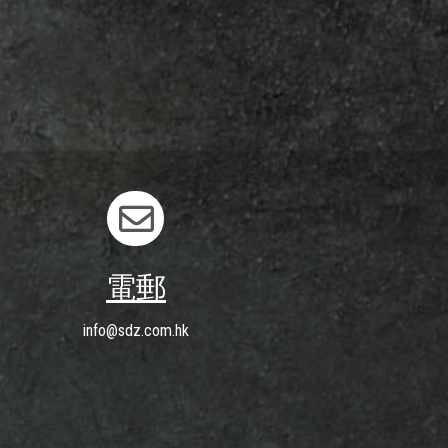
電郵
info@sdz.com.hk