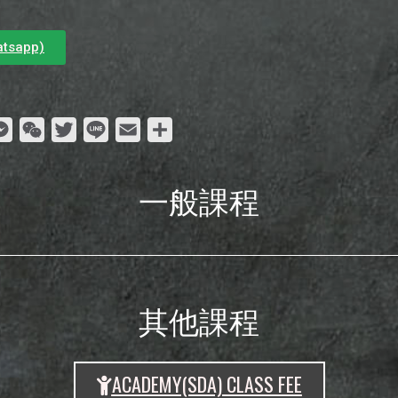
tsapp)
ok
atsApp
Messenger
WeChat
Twitter
Line
Email
分
享
一般課程
其他課程
ACADEMY(SDA) CLASS FEE